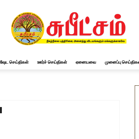
ிஷேட செய்திகள்
ஊர்ச் செய்திகள்
ஏனையவை
முனைப்பு செய்திகள