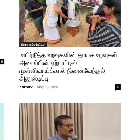
பிரதானசெய்திகள்
உயிர்நீத்த உறவுகளின் தாயக உறவுகள்
அமைப்பின் ஏற்பாட்டில்
0
முள்ளிவாய்க்கால் நினைவேந்தல்
அனுஸ்டிப்பு
editor2
-
May 16, 2026
0