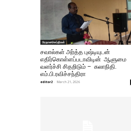
பிரதானசெய்திகள்
சவால்கள் அர்த்த புஷ்டியுடன்
எதிர்கொள்ளப்படாவிடின் ஆளுமை
வளர்ச்சி சிதறிடும் – கலாநிதி.
எம்.பி.ரவிச்சந்திரா
editor2
-
March 21, 2026