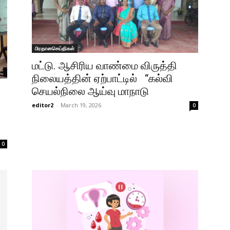
பிரதானசெய்திகள்
மட்டு. ஆசிரிய வாண்மை விருத்தி
நிலையத்தின் ஏற்பாட்டில் “கல்வி
செயல்நிலை ஆய்வு மாநாடு
editor2
-
March 19, 2026
0
0