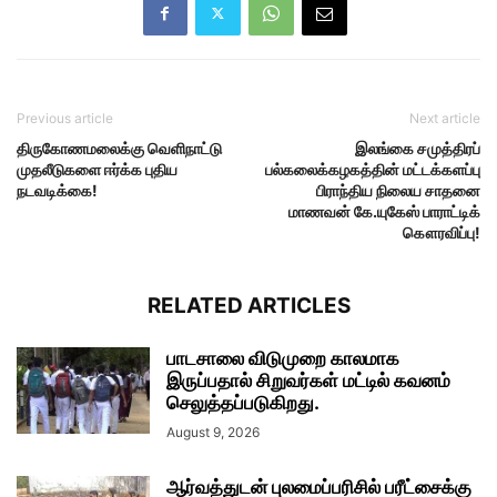
Previous article
Next article
திருகோணமலைக்கு வெளிநாட்டு
இலங்கை சமுத்திரப்
முதலீடுகளை ஈர்க்க புதிய
பல்கலைக்கழகத்தின் மட்டக்களப்பு
நடவடிக்கை!
பிராந்திய நிலைய சாதனை
மாணவன் கே.யுகேஸ் பாராட்டிக்
கௌரவிப்பு!
RELATED ARTICLES
பாடசாலை விடுமுறை காலமாக
இருப்பதால் சிறுவர்கள் மட்டில் கவனம்
செலுத்தப்படுகிறது.
August 9, 2026
ஆர்வத்துடன் புலமைப்பரிசில் பரீட்சைக்கு