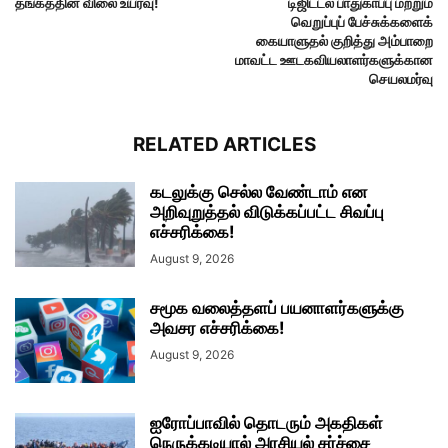
தங்கத்தின் விலை உயர்வு!
டிஜிட்டல் பாதுகாப்பு மற்றும்
வெறுப்புப் பேச்சுக்களைக்
கையாளுதல் குறித்து அம்பாறை
மாவட்ட ஊடகவியலாளர்களுக்கான
செயலமர்வு
RELATED ARTICLES
கடலுக்கு செல்ல வேண்டாம் என
அறிவுறுத்தல் விடுக்கப்பட்ட சிவப்பு
எச்சரிக்கை!
August 9, 2026
சமூக வலைத்தளப் பயனாளர்களுக்கு
அவசர எச்சரிக்கை!
August 9, 2026
ஐரோப்பாவில் தொடரும் அகதிகள்
நெருக்கடியால் அரசியல் சர்ச்சை