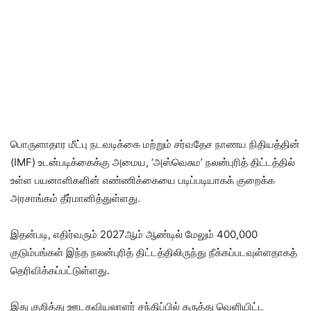
பொருளாதார மீட்பு நடவடிக்கை மற்றும் சர்வதேச நாணய நிதியத்தின்
(IMF) உடன்படிக்கைக்கு அமைய, ‘அஸ்வெசும’ நலன்புரித் திட்டத்தில்
உள்ள பயனாளிகளின் எண்ணிக்கையை படிப்படியாகக் குறைக்க
அரசாங்கம் தீர்மானித்துள்ளது.
இதன்படி, எதிர்வரும் 2027ஆம் ஆண்டில் மேலும் 400,000
குடும்பங்கள் இந்த நலன்புரித் திட்டத்திலிருந்து நீக்கப்படவுள்ளதாகத்
தெரிவிக்கப்பட்டுள்ளது.
இது குறித்து ஊடகவியலாளர் சந்திப்பில் கருத்து வெளியிட்ட