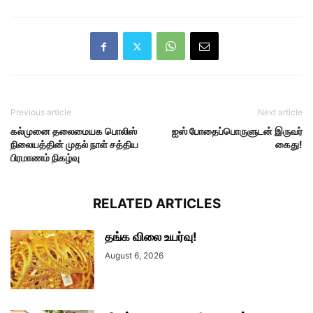
Previous article
Next article
கல்முனை தலைமையக பொலிஸ்
ஐஸ் போதைப்பொருளுடன் இருவர்
நிலையத்தின் முதல் நாள் சத்திய
கைது!
பிரமாணம் நிகழ்வு
RELATED ARTICLES
தங்க விலை உயர்வு!
August 6, 2026