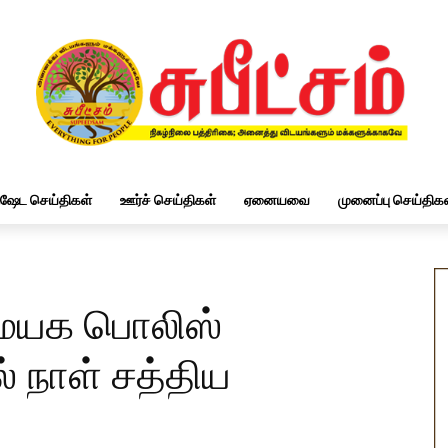
ிஷேட செய்திகள்
ஊர்ச் செய்திகள்
ஏனையவை
முனைப்பு செய்திகள
ையக பொலிஸ்
் நாள் சத்திய