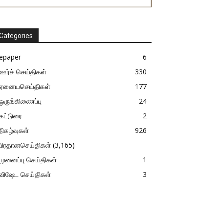
Categories
epaper
6
ஊர்ச் செய்திகள்
330
ஏனையசெய்திகள்
177
ஒருங்கிணைப்பு
24
கட்டுரை
2
நிகழ்வுகள்
926
பிரதானசெய்திகள்
(3,165)
முனைப்பு செய்திகள்
1
விஷேட செய்திகள்
3