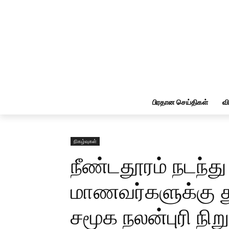
பிரதான செய்திகள்
வ
நிகழ்வுகள்
நீண்டதூரம் நடந்த
மாணவர்களுக்கு த
சமூக நலன்புரி ந