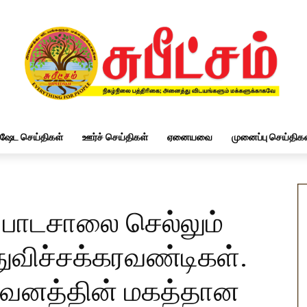
ிஷேட செய்திகள்
ஊர்ச் செய்திகள்
ஏனையவை
முனைப்பு செய்திகள
ு பாடசாலை செல்லும்
ுவிச்சக்கரவண்டிகள்.
ிறுவனத்தின் மகத்தான