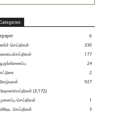
Categories
epaper
6
ஊர்ச் செய்திகள்
330
ஏனையசெய்திகள்
177
ஒருங்கிணைப்பு
24
கட்டுரை
2
நிகழ்வுகள்
927
பிரதானசெய்திகள்
(3,172)
முனைப்பு செய்திகள்
1
விஷேட செய்திகள்
3