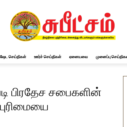
ிஷேட செய்திகள்
ஊர்ச் செய்திகள்
ஏனையவை
முனைப்பு செய்திகள
ாவடி பிரதேச சபைகளின்
்புரிமையை