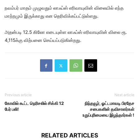
நவம்பர் மாதம் முழுவதும் லாஃப்ஸ் எரிவாயுவின் விலையில் எந்த
மாற்றமும் இருக்காது என தெரிவிக்கப்பட்டுள்ளது.
அதன்படி 12.5 கிலோ எடையுள்ள லாஃப்ஸ் எரிவாயுவின் விலை ரூ.
4,115க்கு விற்பனை செய்யப்படுகின்றது.
Previous article
Next article
கோவில் கூட்ட நெரிசலில் சிக்கி 12
நிந்தவூர், ஓட்டமாவடி பிரதேச
பேர் பலி!
சபைகளின் தவிசாளர்கள்
உறுப்புரிமையை இழந்தார்கள் !
RELATED ARTICLES