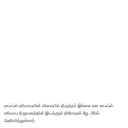
லாஃப்ஸ் எரிவாயுவின் விலையில் திருத்தம் இல்லை என லாஃப்ஸ்
எரிவாயு நிறுவனத்தின் இயக்குநர் நிரோஷன் ஜே. பீரிஸ்
தெரிவித்துள்ளார்.