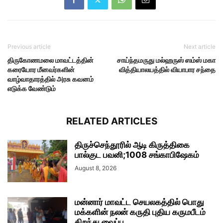
Previous article
Next article
திருகோணமலை மாவட்டத்தின்
சாய்ந்தமருது மல்ஹருஸ் ஸம்ஸ் மகா
கரையோர மீனவர்களின்
வித்தியாலயத்தில் வியாபார சந்தை
வாழ்வாதாரத்தில் அரசு கவனம்
எடுக்க வேண்டும்
RELATED ARTICLES
திருச்செந்தூரில் ஆடி கிருத்திகை
பால்குட பவனி;1008 சங்காபிஷேகம்
August 8, 2026
மன்னார் மாவட்ட செயலகத்தில் பொது
மக்களின் நலன் கருதி புதிய கருமபீடம்
திறந்து வைப்பு