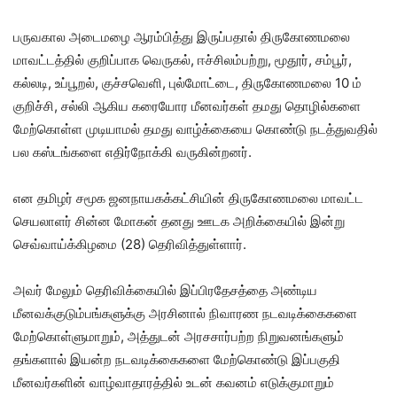
பருவகால அடைமழை ஆரம்பித்து இருப்பதால் திருகோணமலை
மாவட்டத்தில் குறிப்பாக வெருகல், ஈச்சிலம்பற்று, மூதூர், சம்பூர்,
கல்லடி, உப்பூறல், குச்சவெளி, புல்மோட்டை, திருகோணமலை 10 ம்
குறிச்சி, சல்லி ஆகிய கரையோர மீனவர்கள் தமது தொழில்களை
மேற்கொள்ள முடியாமல் தமது வாழ்க்கையை கொண்டு நடத்துவதில்
பல கஸ்டங்களை எதிர்நோக்கி வருகின்றனர்.
என தமிழர் சமூக ஜனநாயகக்கட்சியின் திருகோணமலை மாவட்ட
செயலாளர் சின்ன மோகன் தனது ஊடக அறிக்கையில் இன்று
செவ்வாய்க்கிழமை (28) தெரிவித்துள்ளார்.
அவர் மேலும் தெரிவிக்கையில் இப்பிரதேசத்தை அண்டிய
மீனவக்குடும்பங்களுக்கு அரசினால் நிவாரண நடவடிக்கைகளை
மேற்கொள்ளுமாறும், அத்துடன் அரசசார்பற்ற நிறுவனங்களும்
தங்களால் இயன்ற நடவடிக்கைகளை மேற்கொண்டு இப்பகுதி
மீனவர்களின் வாழ்வாதாரத்தில் உடன் கவனம் எடுக்குமாறும்