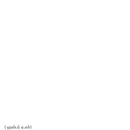
( ஹஸ்பர் ஏ.எச்)