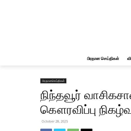
பிரதான செய்திகள்
வ
பிரதானசெய்திகள்
நிந்தவூர் வாசிகசா
கௌரவிப்பு நிகழ்வ
October 28, 2025