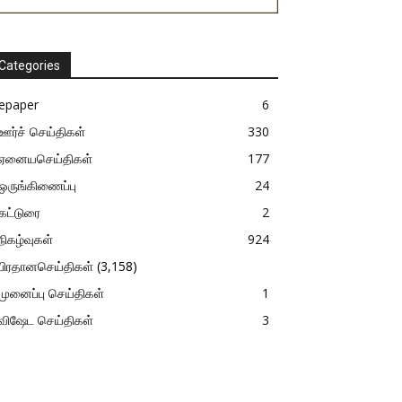
Categories
epaper
6
ஊர்ச் செய்திகள்
330
ஏனையசெய்திகள்
177
ஒருங்கிணைப்பு
24
கட்டுரை
2
நிகழ்வுகள்
924
பிரதானசெய்திகள்
(3,158)
முனைப்பு செய்திகள்
1
விஷேட செய்திகள்
3