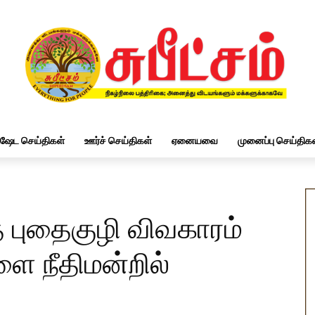
ிஷேட செய்திகள்
ஊர்ச் செய்திகள்
ஏனையவை
முனைப்பு செய்திகள
 புதைகுழி விவகாரம்
ளை நீதிமன்றில்