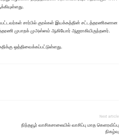
்கியுள்ளது.
ப்பட்டவர்கள் சார்பில் குரல்கள் இயக்கத்தின் சட்டத்தரணிகளான
்டத்தரணி முபாறக் முஅஸ்ஸம் ஆகியோர் ஆஜராகியிருந்தனர்.
திக்கு ஒத்திவைக்கப்பட்டுள்ளது.
Next article
நிந்தவூர் வாசிகசாலையில் வாசிப்பு மாத கௌரவிப்பு
நிகழ்வு