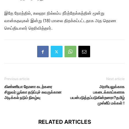
இதே நேரத்தில், கலஹா நில்லம்ப நீர்த்தேக்கத்தின் மூன்று
வான்கதவுகள் இன்று (18) மாலை திறக்கப்பட்டதாக அத தெரண
செய்தியாளர் தெரிவித்தார்.
Previous article
Next article
கிண்ணியா தோனா கடற்கரை
அரசியலுக்காக
சிறுவர் பூங்கா தடுப்புச் சுவருக்கான
பகடைக்காய்களாக
அடிக்கல் நடும் நிகழ்வு
பயன்படுத்தப்படுகின்றனரா?தமிழ்
முஸ்லீம் மக்கள் !
RELATED ARTICLES