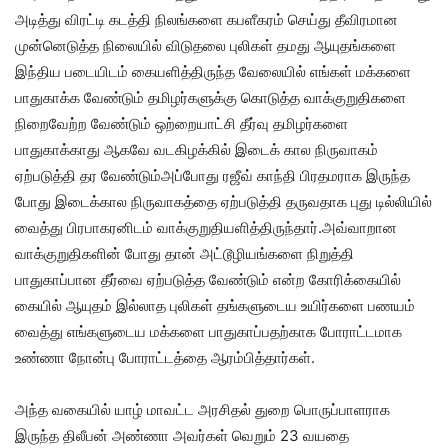
அடித்து விரட்டி கடத்தி நிலங்களை கபளீகரம் செய்து தீவிரமான
முன்னெடுத்த நிலையில் விடுதலை புலிகள் தமது ஆயுதங்களை
இந்திய படையிடம் கையளித்திருந்த வேலையில் எங்கள் மக்களை
பாதுகாக்க வேண்டும் தமிழர்களுக்கு கொடுத்த வாக்குறுதிகளை
நிறைவேற்ற வேண்டும் ஒற்றையாட்சி தீர்வு தமிழர்களை
பாதுகாக்காது ஆகவே வடகிழக்கில் இடைக் கால நிருவாகம்
ஏற்படுத்தி தர வேண்டும்அப்போது ரஜீவ் காந்தி பிரதமராக இருந்த
போது இடைக்கால நிருவாகத்தை ஏற்படுத்தி தருவதாக புது டில்லியில்
வைத்து பிரபாகரனிடம் வாக்குறுதியளித்திருந்தார்.அவ்வாறான
வாக்குறுதிகளின் போது தான் அட்டூழியங்களை நிறுத்தி
பாதுகாப்பான தீர்வை ஏற்படுத்த வேண்டும் என்ற கோரிக்கையில்
கையில் ஆயுதம் இல்லாத புலிகள் தங்களுடைய உயிர்களை பணயம்
வைத்து எங்களுடைய மக்களை பாதுகாப்பதற்காக போராட்டமாக
உண்ணா நோன்பு போராட்டத்தை ஆரம்பித்தார்கள்.
அந்த வகையில் யாழ் மாவட்ட அரசிதல் துறை பொருப்பாளராக
இருந்த திலீபன் அண்ணா அவர்கள் வெறும் 23 வயதை