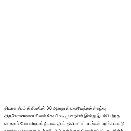
தியாக தீபம் திலீபனின் 38 ஆவது நினைவேந்தல் நிகழ்வு
திருகோணமலை சிவன் கோயிலடி முன்றலில் இன்று இடம்பெற்றது.
வாகனப் பேரணியுடன் தியாக தீபம் திலீபனின் படங்கள் பறிக்கப்பட்டு
உணர்வு பூர்வமான அஞ்சலியும் இதன்போது செலுத்தப்பட்டது. இதில்