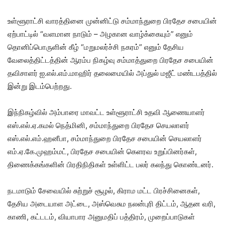
உள்ளூராட்சி வாரத்தினை முன்னிட்டு சம்மாந்துறை பிரதேச சபையின்
ஏற்பாட்டில் “வளமான நாடும் – அழகான வாழ்க்கையும்” எனும்
தொனிப்பொருளின் கீழ் “மறுமலர்ச்சி நகரம்” எனும் தேசிய
வேலைத்திட்டத்தின் ஆரம்ப நிகழ்வு சம்மாத்துறை பிரதேச சபையின்
தவிசாளர் ஐ.எல்.எம்.மாஹிர் தலைமையில் அப்துல் மஜீட் மண்டபத்தில்
இன்று இடம்பெற்றது.
இந்நிகழ்வில் அம்பாரை மாவட்ட உள்ளூராட்சி உதவி ஆணையாளர்
எஸ்.எல்.ஏ.கமல் நெத்மினி, சம்மாந்துறை பிரதேச செயலாளர்
எஸ்.எல்.எம்.ஹனீபா, சம்மாந்துறை பிரதேச சபையின் செயலாளர்
எம்.ஏ.கே.முஹம்மட், பிரதேச சபையின் கெளரவ உறுப்பினர்கள்,
திணைக்கங்களின் பிரதிநிதிகள் உள்ளிட்ட பலர் கலந்து கொண்டனர்.
நடமாடும் சேவையில் சுற்றுச் சூழல், கிராம மட்ட பிரச்சினைகள்,
தேசிய அடையாள அட்டை, அஸ்வெசும நலன்புரி திட்டம், ஆதன வரி,
காணி, கட்டடம், வியாபார அனுமதிப் பத்திரம், முறைப்பாடுகள்