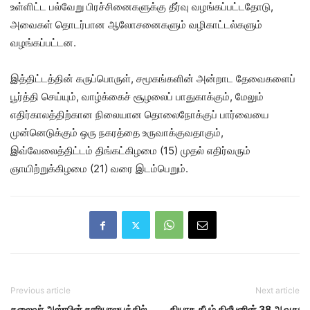
உள்ளிட்ட பல்வேறு பிரச்சினைகளுக்கு தீர்வு வழங்கப்பட்டதோடு,
அவைகள் தொடர்பான ஆலோசனைகளும் வழிகாட்டல்களும்
வழங்கப்பட்டன.
இத்திட்டத்தின் கருப்பொருள், சமூகங்களின் அன்றாட தேவைகளைப்
பூர்த்தி செய்யும், வாழ்க்கைச் சூழலைப் பாதுகாக்கும், மேலும்
எதிர்காலத்திற்கான நிலையான தொலைநோக்குப் பார்வையை
முன்னெடுக்கும் ஒரு நகரத்தை உருவாக்குவதாகும்,
இவ்வேலைத்திட்டம் திங்கட்கிழமை (15) முதல் எதிர்வரும்
ஞாயிற்றுக்கிழமை (21) வரை இடம்பெறும்.
Previous article
Next article
தலைவர் அஸ்ரபின் காரியாலயத்தில்
தியாக தீபம் திலீபனின் 38 ஆவது