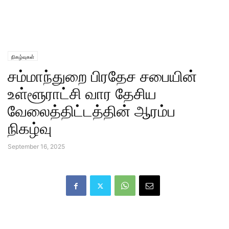
நிகழ்வுகள்
சம்மாந்துறை பிரதேச சபையின்
உள்ளூராட்சி வார தேசிய
வேலைத்திட்டத்தின் ஆரம்ப
நிகழ்வு
September 16, 2025