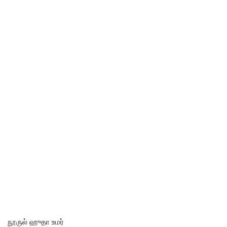
நூருல் ஹுதா உமர்