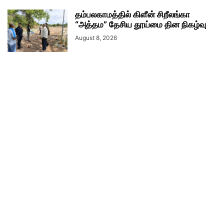
தம்பலகாமத்தில் கிளீன் சிறீலங்கா
“அத்தம” தேசிய தூய்மை தின நிகழ்வு
August 8, 2026