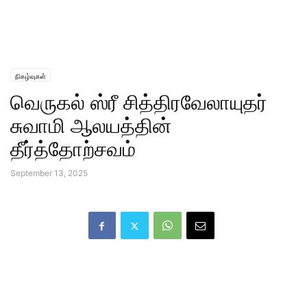
நிகழ்வுகள்
வெருகல் ஸ்ரீ சித்திரவேலாயுதர்
சுவாமி ஆலயத்தின்
தீர்த்தோற்சவம்
September 13, 2025