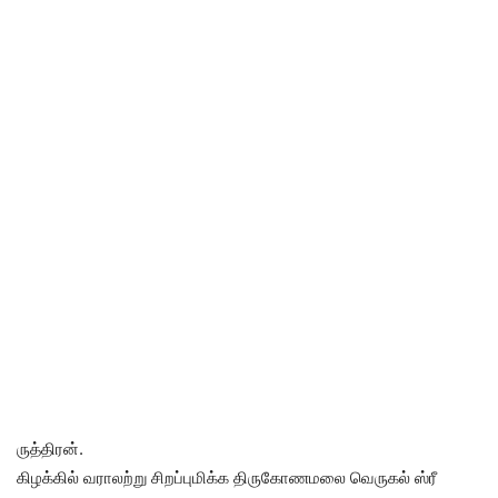
ருத்திரன்.
கிழக்கில் வராலற்று சிறப்புமிக்க திருகோணமலை வெருகல் ஸ்ரீ