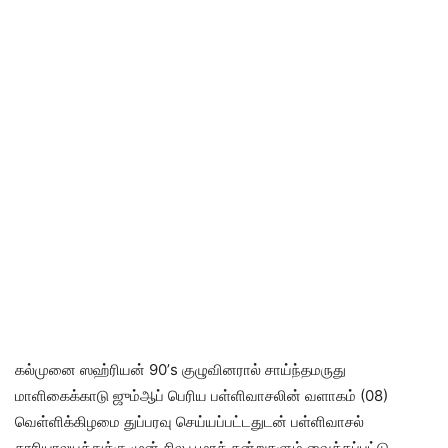
கல்முனை ஸஹ்ரியன் 90’s குழுவினரால் சாய்ந்தமருது
மாளிகைக்காடு ஜும்ஆப் பெரிய பள்ளிவாசலின் வளாகம் (08)
வெள்ளிக்கிழமை துப்பரவு செய்யப்பட்டதுடன் பள்ளிவாசல்
காரியாலயத்துக்கு முன் சில பூமரக் கன்றுகளும் வைக்கப்பட்டு