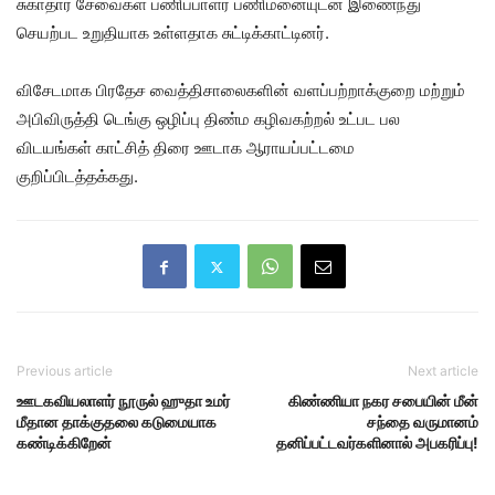
சுகாதார சேவைகள் பணிப்பாளர் பணிமனையுட்ன இணைந்து
செயற்பட உறுதியாக உள்ளதாக சுட்டிக்காட்டினர்.
விசேடமாக பிரதேச வைத்திசாலைகளின் வளப்பற்றாக்குறை மற்றும்
அபிவிருத்தி டெங்கு ஒழிப்பு திண்ம கழிவகற்றல் உட்பட பல
விடயங்கள் காட்சித் திரை ஊடாக ஆராயப்பட்டமை
குறிப்பிடத்தக்கது.
Previous article
Next article
ஊடகவியலாளர் நூருல் ஹுதா உமர்
கிண்ணியா நகர சபையின் மீன்
மீதான தாக்குதலை கடுமையாக
சந்தை வருமானம்
கண்டிக்கிறேன்
தனிப்பட்டவர்களினால் அபகரிப்பு!