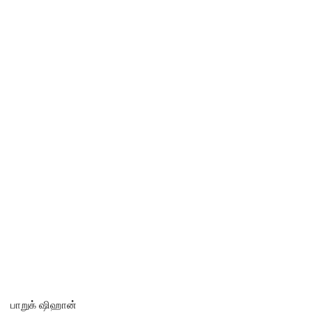
பாறுக் ஷிஹான்