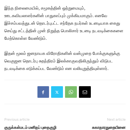
இந்த நிலைமையில், சமூகத்தின் ஒற்றுமையும்,
ஊடகவியலாளர்களின் பாதுகாப்பும் முக்கியமாகும். எனவே
இச்சம்பவத்துடன் தொடர்புபட்ட சந்தேக நபர்கள் உடனடியாக கைது
செய்து சட்டத்தின் முன் நிறுத்த பொலிசார் உடனடி நடவடிக்கைகளை
மேற்கொள்ள வேண்டும்.
இதன் மூலம் ஜனநாயக விரோதிகளின் வன்முறை போக்குகளுக்கு
வெகுஜன தொடர்பு சுதந்திரம் இலக்காகுவதிலிருந்தும் விடுபட
நடவடிக்கை எடுக்கப்பட வேண்டும் என வலியுறுத்தியுள்ளார்.
Previous article
Next article
குருக்கள்மடம் மனிதப் புதைகுழி
சுகாதாரதுறையினை