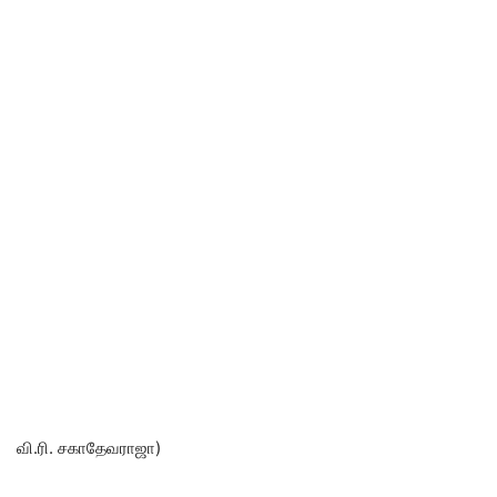
வி.ரி. சகாதேவராஜா)