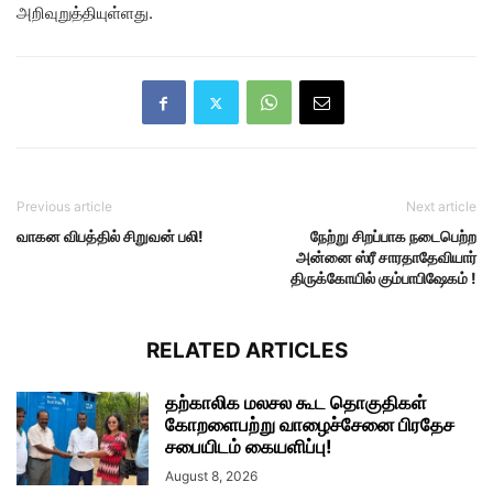
அறிவுறுத்தியுள்ளது.
Previous article
Next article
வாகன விபத்தில் சிறுவன் பலி!
நேற்று சிறப்பாக நடைபெற்ற
அன்னை ஸ்ரீ சாரதாதேவியார்
திருக்கோயில் கும்பாபிஷேகம் !
RELATED ARTICLES
தற்காலிக மலசல கூட தொகுதிகள்
கோறளைபற்று வாழைச்சேனை பிரதேச
சபையிடம் கையளிப்பு!
August 8, 2026