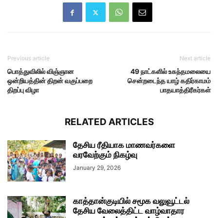
Previous article
Next article
பொத்துவிலில் விஞ்ஞான
49 நாட்களில் உகந்தமலையை
ஒன்றியத்தின் திறன் வகுப்பறை
சென்றடைந்த யாழ் கதிர்காமம்
திறப்பு விழா
பாதயாத்திரீகர்கள்
RELATED ARTICLES
தேசிய ரீதியாக மாணவர்களை
வரவேற்கும் நிகழ்வு
January 29, 2026
காத்தான்குடியில் சமூக வலுவூட்டல்
தேசிய வேலைத்திட்ட வாழ்வாதார