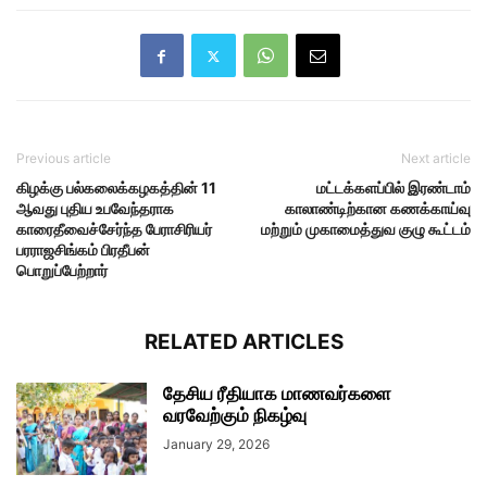
Previous article
Next article
கிழக்கு பல்கலைக்கழகத்தின் 11
மட்டக்களப்பில் இரண்டாம்
ஆவது புதிய உபவேந்தராக
காலாண்டிற்கான கணக்காய்வு
காரைதீவைச்சேர்ந்த பேராசிரியர்
மற்றும் முகாமைத்துவ குழு கூட்டம்
பரராஜசிங்கம் பிரதீபன்
பொறுப்பேற்றார்
RELATED ARTICLES
தேசிய ரீதியாக மாணவர்களை
வரவேற்கும் நிகழ்வு
January 29, 2026