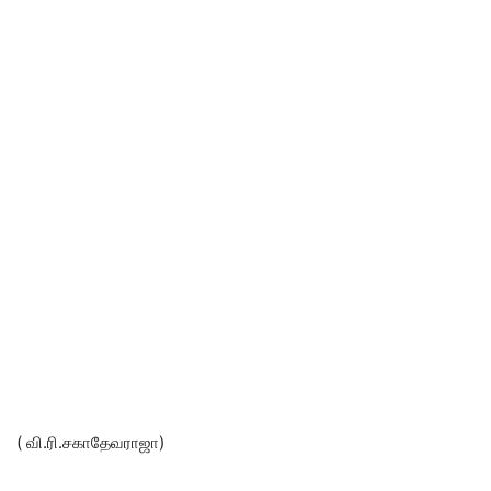
( வி.ரி.சகாதேவராஜா)