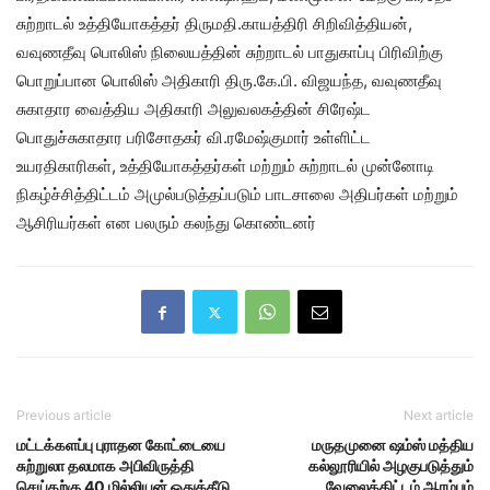
சுற்றாடல் உத்தியோகத்தர் திருமதி.காயத்திரி சிறிவித்தியன்,
வவுணதீவு பொலிஸ் நிலையத்தின் சுற்றாடல் பாதுகாப்பு பிரிவிற்கு
பொறுப்பான பொலிஸ் அதிகாரி திரு.கே.பி. விஜயந்த, வவுணதீவு
சுகாதார வைத்திய அதிகாரி அலுவலகத்தின் சிரேஷ்ட
பொதுச்சுகாதார பரிசோதகர் வி.ரமேஷ்குமார் உள்ளிட்ட
உயரதிகாரிகள், உத்தியோகத்தர்கள் மற்றும் சுற்றாடல் முன்னோடி
நிகழ்ச்சித்திட்டம் அமுல்படுத்தப்படும் பாடசாலை அதிபர்கள் மற்றும்
ஆசிரியர்கள் என பலரும் கலந்து கொண்டனர்
Previous article
Next article
மட்டக்களப்பு புராதன கோட்டையை
மருதமுனை ஷம்ஸ் மத்திய
சுற்றுலா தலமாக அபிவிருத்தி
கல்லூரியில் அழகுபடுத்தும்
செய்தற்கு 40 மில்லியன் ஒதுக்கீடு
வேலைத்திட்டம் ஆரம்பம்