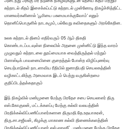
அடைந்து அங்கு மர நடுகை நிகழ்வுகளுடன் தேசிய கீதம் மற்றும்
சுற்றாடல் கீதம் இசைக்கப்பட்டு சுற்றாடல் முன்னோடி நிகழ்ச்சித்திட்ட
மாணவர்களினால் ‘பூமியை பசுமையாக்குவோம்’ எனும்
தொனிப்பொருளில் நாடகமும், பல்வேறு கவிதைகளும் அரங்கேறின.
உலக சுற்றாடல் தினம் எதிர்வரும் 05 ஆம் திகதி
கொண்டாடப்படவுள்ள நிலையில் அதனை முன்னிட்டு இந்த வாரம்
முழுவதும் சுற்றாடலை தூய்மையாக வைத்திருத்தல் மற்றும்
பிளாஸ்டிக் பாவனையினை குறைத்தல் போன்ற விழிப்புணர்வு
செயற்பாடுகள் நாடளாவிய ரீதியில் ஜனாதிபதி செயலகத்தின்
வழிகாட்டலிற்கு அமைவாக இடம் பெற்று வருகின்றமை
குறிப்பிடத்தக்கதாகும்
இந் நிகழ்வில் மண்முனை மேற்கு பிரதேச சபை செயலாளர் திரு
எஸ்.கோகுலன், மட்டக்களப்பு மேற்கு கல்வி வலயத்தின்
பிரதிக்கல்விப்பணிப்பாளர்களான திருமதி.தே.உதயாகரன்,
திரு.சா.சஜீவன், கிழக்கு மாகாண கல்வி திணைக்களத்தின்
பிரதிக்கல்விப்பணிப்பாளர் எஸ்.ஷாஹீட், மண்முனை மேற்கு பிரதேச