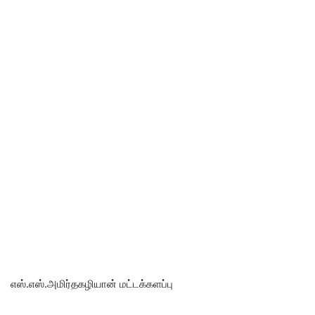
எஸ்.எஸ்.அமிர்தகழியான் மட்டக்களப்பு