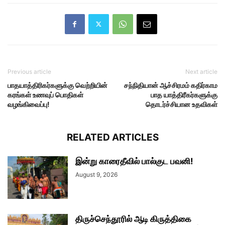
Previous article
Next article
பாதயாத்திரிகர்களுக்கு வெற்றியின்
சந்நிதியான் ஆச்சிரமம் கதிர்காம
கரங்கள் உணவுப் பொதிகள்
பாத யாத்திரீகர்களுக்கு
வழங்கிவைப்பு!
தொடர்ச்சியான உதவிகள்
RELATED ARTICLES
இன்று காரைதீவில் பால்குட பவனி!
August 9, 2026
திருச்செந்தூரில் ஆடி கிருத்திகை