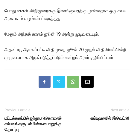
பொதுமக்கள் விதிமுறைக்கு இணங்குவதற்கு முன்னதாக ஒரு கால
அவகாசம் வழங்கப்பட்டிருந்தது.
மேலும் அந்தக் காலம் ஜூன் 19 அன்று முடிவடையும்.
அதன்படி, ஆசனப்பட்டி விதிமுறை ஜூன் 20 முதல் விதிவிலக்கின்றி
முழுமையாக அமுல்படுத்தப்படும் என்றும் அவர் குறிப்பிட்டார்.
Previous article
Next article
மட்டக்களப்பில் ஐந்து படுகொலைச்
கம்பஹாவில் நீர்வெட்டு!
சம்பவங்களுடன் பிள்ளையானுக்கு
தொடர்பு