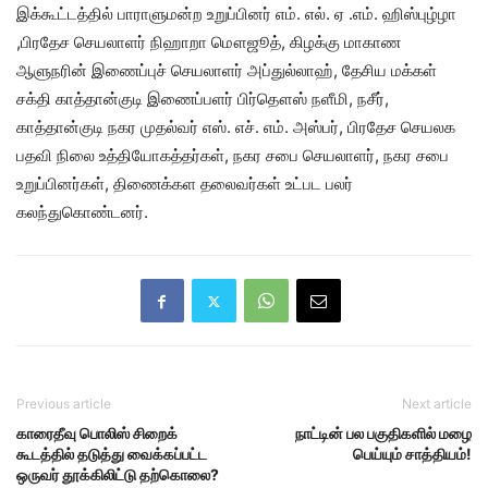
இக்கூட்டத்தில் பாராளுமன்ற உறுப்பினர் எம். எல். ஏ .எம். ஹிஸ்புழ்ழா
,பிரதேச செயலாளர் நிஹாறா மௌஜூத், கிழக்கு மாகாண
ஆளுநரின் இணைப்புச் செயலாளர் அப்துல்லாஹ், தேசிய மக்கள்
சக்தி காத்தான்குடி இணைப்பளர் பிர்தௌஸ் நளீமி, நசீர்,
காத்தான்குடி நகர முதல்வர் எஸ். எச். எம். அஸ்பர், பிரதேச செயலக
பதவி நிலை உத்தியோகத்தர்கள், நகர சபை செயலாளர், நகர சபை
உறுப்பினர்கள், திணைக்கள தலைவர்கள் உட்பட பலர்
கலந்துகொண்டனர்.
Previous article
Next article
காரைதீவு பொலிஸ் சிறைக்
நாட்டின் பல பகுதிகளில் மழை
கூடத்தில் தடுத்து வைக்கப்பட்ட
பெய்யும் சாத்தியம்!
ஒருவர் தூக்கிலிட்டு தற்கொலை?