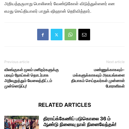
அறியத்தருமாறு பொலிஸார் வேண்டுகோள் விடுத்துள்ளனர் என
எமது செய்தியாளர் பாறுக் ஷிஹான் தெரிவித்தார்.
Previous article
Next article
விலங்குகள் மூலம் மனிதர்களுக்கு
மண்ணுக்காகவும்-
பரவும் நோய்கள் தொடர்பாக
மக்களுக்காகவும் அவயங்களை
அறிவுறுத்தும் வேலைத்திட்டம்
தியாகம் செய்தவர்கள் முன்னாள்
முன்னெடுப்பு!
போராளிகள்
RELATED ARTICLES
திராய்க்கேணிப் படுகொலை 36 ம்
ஆண்டு நினைவு நாள் நினைவேந்தல்!