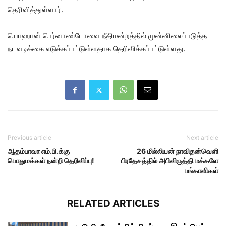
தெரிவித்துள்ளார்.
யொஹான் பெர்னாண்டோவை நீதிமன்றத்தில் முன்னிலைப்படுத்த
நடவடிக்கை எடுக்கப்பட்டுள்ளதாக தெரிவிக்கப்பட்டுள்ளது.
Previous article
Next article
ஆதம்பாவா எம்.பி.க்கு
26 மில்லியன் நாவிதன்வெளி
பொதுமக்கள் நன்றி தெரிவிப்பு!
பிரதேசத்தில் அபிவிருத்தி மக்களே
பங்காளிகள்
RELATED ARTICLES