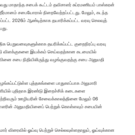
து மாதாந்த சபைக் கூட்டம் தவிசாளர் சுப்ரமணியம் பாஸ்கரன்
ர்மானம் சபையோரால் நிறைவேற்றப்பட்டது. மேலும், கடந்த
ய்யப்பட்ட 2026ம் ஆண்டிற்காக தயாரிக்கப்பட்ட வரவு செலவுத்
யது.
ிக பெறுவனவுகளுக்காக தயரிக்கப்பட்ட குறைநிரப்பு வரவு
 வீதி விளக்குகளை இயக்கம் செய்வதற்கான கடமையில்
பனவினை சபை நிதியிலிருந்து வழங்குவதற்கு சபை அனுமதி
வழங்கப்பட்டுள்ள புத்தகங்களை பாதுகாப்பாக அலுமாரி
ளியில் புதிதாக இரண்டு இறைச்சிக் கடைகளை
யாற்றிவரும் ஊழியரின் சேவைக்காலத்தினை மேலும் 06
யாளரின் அனுமதியினைப் பெற்றுக் கொள்ளவும் சபையின்
் விரைவில் ஓய்வு பெற்றுச் செல்லவுள்ளதாலும், ஓய்வுக்கான