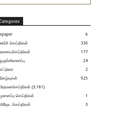
Categories
epaper
6
ஊர்ச் செய்திகள்
330
ஏனையசெய்திகள்
177
ஒருங்கிணைப்பு
24
கட்டுரை
2
நிகழ்வுகள்
925
பிரதானசெய்திகள்
(3,161)
முனைப்பு செய்திகள்
1
விஷேட செய்திகள்
3