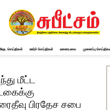
ிஷேட செய்திகள்
ஊர்ச் செய்திகள்
ஏனையவை
முனைப்பு செய்திகள
து மீட்ட
டகைக்கு
ரைதீவு பிரதேச சபை