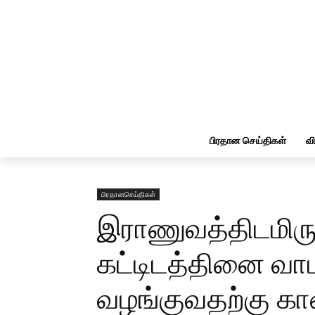
பிரதான செய்திகள்
வ
பிரதானசெய்திகள்
இராணுவத்திடமிருந்
கட்டிடத்தினை வா
வழங்குவதற்கு கா