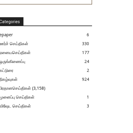
Categories
epaper
6
ஊர்ச் செய்திகள்
330
ஏனையசெய்திகள்
177
ஒருங்கிணைப்பு
24
கட்டுரை
2
நிகழ்வுகள்
924
பிரதானசெய்திகள்
(3,158)
முனைப்பு செய்திகள்
1
விஷேட செய்திகள்
3