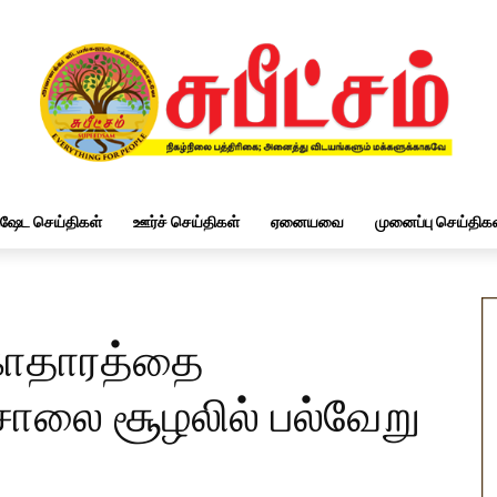
ிஷேட செய்திகள்
ஊர்ச் செய்திகள்
ஏனையவை
முனைப்பு செய்திகள
காதாரத்தை
டசாலை சூழலில் பல்வேறு