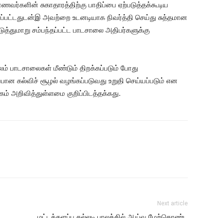
்களின் சுகாதாரத்திற்கு பாதிப்பை ஏற்படுத்தக்கூடிய
்பட்டதுடன்இ அவற்றை உடனடியாக நிவர்த்தி செய்து சுத்தமான
ுத்துமாறு சம்பந்தப்பட்ட பாடசாலை அதிபர்களுக்கு
் பாடசாலைகள் மீண்டும் திறக்கப்படும் போது
ான கல்விச் சூழல் வழங்கப்படுவது உறுதி செய்யப்படும் என
ம் அறிவித்துள்ளமை குறிப்பிடத்தக்கது.
Next article
மட்டக்களப்பு கல்லடி பாலத்தில் ஆய்வு மேற்கொண்ட