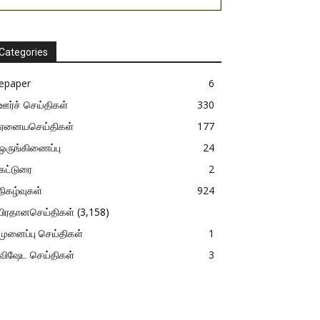
Categories
epaper
6
ஊர்ச் செய்திகள்
330
ஏனையசெய்திகள்
177
ஒருங்கிணைப்பு
24
கட்டுரை
2
நிகழ்வுகள்
924
பிரதானசெய்திகள்
(3,158)
முனைப்பு செய்திகள்
1
விஷேட செய்திகள்
3