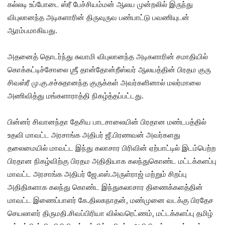
கல்லடி உப்போடை ஸ்ரீ பேச்சியம்மன் ஆலய முன்றலில் இருந்து
விபுலானந்த அடிகளாரின் திருவுருவ பண்பாட்டு பவணியுடன்
ஆரம்பமாகியது.
அதனைத் தொடர்ந்து சுவாமி விபுலானந்த அடிகளாரின் சமாதியில்
கொக்கட்டிச்சோலை ஶ்ரீ தான்தோன்றீஸ்வர் ஆலயத்தின் பிரதம குரு
சிவஸ்ரீ மு.கு.சச்சுதானந்த குருக்கள் அவர்களினால் மலர்மாலை
அணிவித்து மங்களாராத்தி நிகழ்த்தப்பட்டது.
பின்னர் சிவானந்தா தேசிய பாடசாலையின் பிரதான மண்டபத்தில்
உதவி மாவட்ட அரசாங்க அதிபர் ஜீ.பிரணவன் அவர்களது
தலைமையில் மாவட்ட இந்து கலாசார பிரிவின் ஏற்பாட்டில் இடம்பெற்ற
பிரதான நிகழ்விற்கு பிரதம அதிதியாக கலந்துகொண்ட மட்டக்களப்பு
மாவட்ட அரசாங்க அதிபர் ஜே.எஸ்.அருள்ராஜ் மற்றும் சிறப்பு
அதிதிகளாக கலந்து கொண்ட இந்துகலாசார திணைக்களத்தின்
மாவட்ட இணைப்பாளர் கே.திலகநாதன், மண்முனை வடக்கு பிரதேச
செயலாளர் திருமதி.சிவப்பிரியா வில்வரெட்ணம், மட்டக்களப்பு தமிழ்