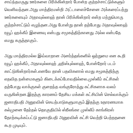
சாய்ந்தமருது ஊர்களை பிரிக்கின்றார் போன்ற குற்றச்சாட்டுக்களும்
வெளிவந்தன.அது மாத்திரமன்றி அட்டாளைச்சேனை அக்கரைப்பற்று
ஊர்களையும் அதாவுல்லாஹ் தான் பிரிக்கின்றார் என்ற மற்றுமொரு
குற்றச்சாட்டும் எழுந்தன.அது போன்று தான் தற்போது அதாவுல்லாஹ்
ரவூப் ஹக்கீம் இணைவு என்பது சமூகத்திற்கானது அல்ல என்பதே
எமது கருத்தாகும்.
அது மாத்திரமல்ல இவ்வாறான அனர்த்தங்களில் ஒற்றுமை என கூறி
ரவூப் ஹக்கீம், அதாவுல்லாஹ் ,ஹிஸ்புல்லாஹ், போன்றோர் படம்
காட்டுகின்றார்கள்.எனவே தான் பதவிகளால் எமது சமூகத்திற்கு
எதவித நன்மைகளும் கிடைக்கப்போவதில்லை.முஸ்லீம் கட்சிகள்
தற்போது வாக்குகள் குறைந்த வங்குரோத்து கட்சிகளாக வலம்
வருகின்றன.இதற்கு காரணம் தேசிய மக்கள் கட்சியின் செல்வாக்கும்
ஜனாதிபதி அனுரவின் செயற்பாடுகளுமாகும்.இதற்கு உதாரணமாக
கல்முனை தேர்தல் தொகுதியில் ஸ்ரீலங்கா முஸ்லீம் காங்கிரஸ்
தோற்கடிக்கப்பட்டு ஜனாதிபதி அனுரவின் கட்சி வெற்றி பெற்றதனை
கூற முடியும்.