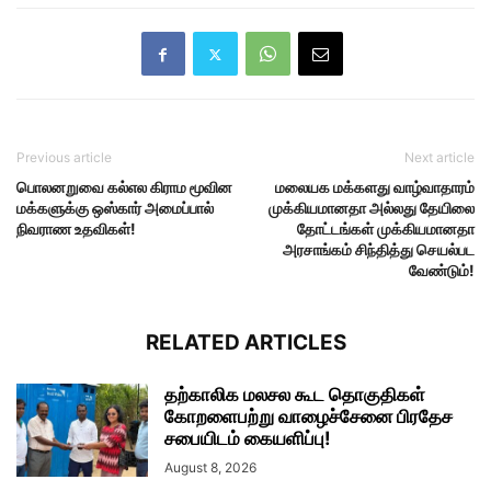
Previous article
Next article
பொலனறுவை கல்எல கிராம மூவின
மலையக மக்களது வாழ்வாதாரம்
மக்களுக்கு ஒஸ்கார் அமைப்பால்
முக்கியமானதா அல்லது தேயிலை
நிவராண உதவிகள்!
தோட்டங்கள் முக்கியமானதா
அரசாங்கம் சிந்தித்து செயல்பட
வேண்டும்!
RELATED ARTICLES
தற்காலிக மலசல கூட தொகுதிகள்
கோறளைபற்று வாழைச்சேனை பிரதேச
சபையிடம் கையளிப்பு!
August 8, 2026