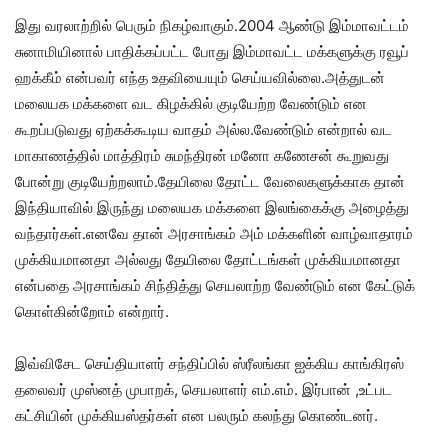
இது வரலாற்றில் பெரும் நிகழ்வாகும்.2004 ஆண்டு இம்மாவட்டம்
சுனாமியினால் பாதிக்கப்பட்ட போது இம்மாவட்ட மக்களுக்கு ரவூப்
ஹக்கீம் என்பவர் எந்த உதவியையும் செய்யவில்லை.அத்துடன்
மலையக மக்களை வட கிழக்கில் குடியேற்ற வேண்டும் என
கூறப்படுவது ஏற்கக்கூடிய வாதம் அல்ல.வேண்டும் என்றால் வட
மாகாணத்தில் மாத்திரம் சுமந்திரன் மனோ கணேசன் கூறுவது
போன்று குடியேற்றலாம்.தேயிலை தோட்ட வேலைகளுக்காக தான்
இந்தியாவில் இருந்து மலையக மக்களை இலங்கைக்கு அழைத்து
வந்தார்கள்.எனவே தான் அரசாங்கம் அம் மக்களின் வாழ்வாதாரம்
முக்கியமானதா அல்லது தேயிலை தோட்டங்கள் முக்கியமானதா
என்பதை அரசாங்கம் சிந்தித்து செயலாற்ற வேண்டும் என கேட்டுக்
கொள்கின்றோம் என்றார்.
இவ்விசேட செய்தியாளர் சந்திப்பில் ஸ்ரீல‌ங்கா ஐக்கிய‌ காங்கிர‌ஸ்
த‌லைவ‌ர் முஸ்ன‌த் முபாற‌க், செயலாளர் எம்.எம். இர்பான் ,உட்பட
கட்சியின் முக்கியஸ்தர்கள் என பலரும் கலந்து கொண்டனர்.