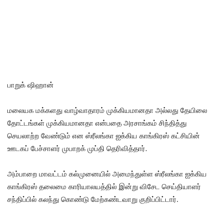
பாறுக் ஷிஹான்
மலையக மக்களது வாழ்வாதாரம் முக்கியமானதா அல்லது தேயிலை
தோட்டங்கள் முக்கியமானதா என்பதை அரசாங்கம் சிந்தித்து
செயலாற்ற வேண்டும் என ஸ்ரீல‌ங்கா ஐக்கிய‌ காங்கிர‌ஸ் கட்சியின்
ஊடகப் பேச்சாளர் முபாற‌க் முப்தி தெரிவித்தார்.
அம்பாறை மாவட்டம் கல்முனையில் அமைந்துள்ள ஸ்ரீல‌ங்கா ஐக்கிய‌
காங்கிர‌ஸ் த‌லைமை காரியால‌ய‌த்தில் இன்று விசேட செய்தியாளர்
சந்திப்பில் கலந்து கொண்டு மேற்கண்டவாறு குறிப்பிட்டார்.