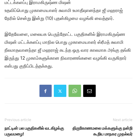
மட்டக்களப்பு இராமகிருஷ்ண மிஷன்
உதவிப்பொது முகாமையாளர் சுவாமி உமாதீஷானந்தா ஜீ மஹராஜ்
நேரில் சென்று இன்று (10) புதன்கிழமை வழங்கி வைத்தார்.
இதேவேளை, மலையக பெருந்தோட்ட பகுதிகளில் இராமகிருஷ்ண
மிஷன் மட்டக்களப்பு மாநில பொது முகாமையாளர் ஸ்ரீமத் சுவாமி
நீலமாதவானந்தா ஜீ மஹராஜ் கடந்த ஒரு வார காலமாக அங்கு தங்கி
இருந்து 12 முகாம்களுக்கான நிவாரணங்களை வழங்கி வருகிறார்
என்பது குறிப்பிடத்தக்கது.
Previous article
Next article
நாட்டின் பல பகுதிகளில் வடகிழக்கு
திருகோணமலை மக்களுக்கு நன்றி
பருவமழை!
கூறிய மாநகர முதல்வர்