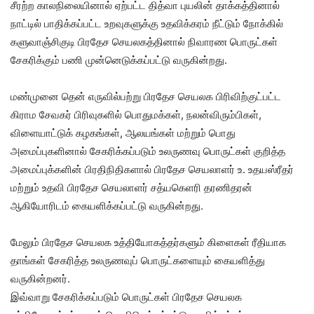
சீரற்ற காலநிலையினால் ஏற்பட்ட தித்வா புயலின் தாக்கத்தினால்
நாட்டில் பாதிக்கப்பட்ட உறவுகளுக்கு உதவிக்கரம் நீட்டும் நோக்கில்
களுவாஞ்சிகுடி பிரதேச செயலகத்தினால் நிவாரண பொருட்கள்
சேகரிக்கும் பணி முன்னெடுக்கப்பட்டு வருகின்றது.
மண்முனை தென் எருவில்பற்று பிரதேச செயலக பிரிவிற்குட்பட்ட
கிராம சேவகர் பிரிவுகளில் பொதுமக்கள், நலன்விரும்பிகள்,
விளையாட்டுக் கழகங்கள், ஆலயங்கள் மற்றும் பொது
அமைப்புகளினால் சேகரிக்கப்படும் உலருணவு பொருட்கள் குறித்த
அமைப்புக்களின் பிரதிநிதிகளால் பிரதேச செயலாளர் உ. உதயஸ்ரீதர்
மற்றும் உதவி பிரதேச செயலாளர் சத்யகெளரி தரணிதரன்
ஆகியோரிடம் கையளிக்கப்பட்டு வருகின்றது.
மேலும் பிரதேச செயலக உத்தியோகத்தர்களும் கிளைகள் ரீதியாக
தாங்கள் சேகரித்த உலருணவுப் பொருட்களையும் கையளித்து
வருகின்றனர்.
இவ்வாறு சேகரிக்கப்படும் பொருட்கள் பிரதேச செயலக