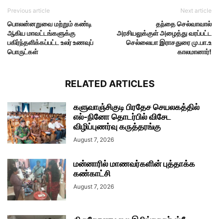
Previous article
Next article
பொலன்னறுவை மற்றும் கண்டி
தந்தை செல்வாவால்
ஆகிய மாவட்டங்களுக்கு
அரசியலுக்குள் அழைத்து வரப்பட்ட
பகிர்ந்தளிக்கப்பட்ட உலர் உணவுப்
செல்லையா இராசதுரை மு.பா.உ
பொருட்கள்
காலமானார்!
RELATED ARTICLES
களுவாஞ்சிகுடி பிரதேச செயலகத்தில்
எல்-நினோ தொடர்பில் விசேட
விழிப்புணர்வு கருத்தரங்கு
August 7, 2026
மன்னாரில் மாணவர்களின் புத்தாக்க
கண்காட்சி
August 7, 2026