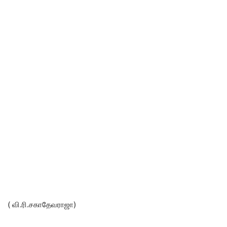
( வி.ரி.சகாதேவராஜா)