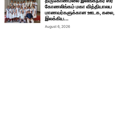
திருகோணமலை இலிங்கநகர் ஸ்ரீ
கோணலிங்கம் மகா வித்தியாலய
மாணவர்களுக்கான ஊடக, கலை,
இலக்கிய...
August 6, 2026