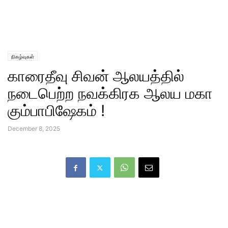
நிகழ்வுகள்
காரைதீவு சிவன் ஆலயத்தில்
நடைபெற்ற நவக்கிரக ஆலய மகா
கும்பாபிஷேகம் !
December 8, 2025