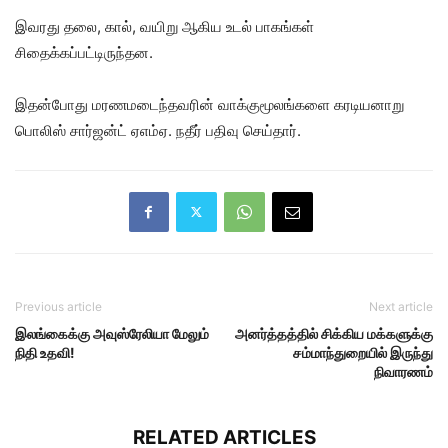
இவரது தலை, கால், வயிறு ஆகிய உடல் பாகங்கள்
சிதைக்கப்பட்டிருந்தன.
இதன்போது மரணமடைந்தவரின் வாக்குமூலங்களை கரடியனாறு
பொலிஸ் சார்ஜன்ட் ஏஎம்ஏ. நதீர் பதிவு செய்தார்.
Previous article
Next article
இலங்கைக்கு அவுஸ்ரேலியா மேலும்
அனர்த்தத்தில் சிக்கிய மக்களுக்கு
நிதி உதவி!
சம்மாந்துறையில் இருந்து
நிவாரணம்
RELATED ARTICLES