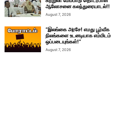
சுற்றுலா மேம்பாடு தொடர்பான
ஆலோசனை கலந்துரையாடல்!!
August 7, 2026
“இலங்கை அரசே! எமது பூர்வீக
நிலங்களை உடனடியாக எம்மிடம்
ஒப்படையுங்கள்!”
August 7, 2026