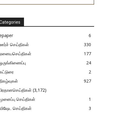
Categories
epaper
6
ஊர்ச் செய்திகள்
330
ஏனையசெய்திகள்
177
ஒருங்கிணைப்பு
24
கட்டுரை
2
நிகழ்வுகள்
927
பிரதானசெய்திகள்
(3,172)
முனைப்பு செய்திகள்
1
விஷேட செய்திகள்
3