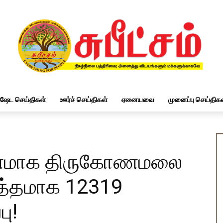
ிஷேட செய்திகள்
ஊர்ச் செய்திகள்
ஏனையவை
முனைப்பு செய்திகள
ாரணமாக திருகோணமலை
த்தமாக 12319
பு!