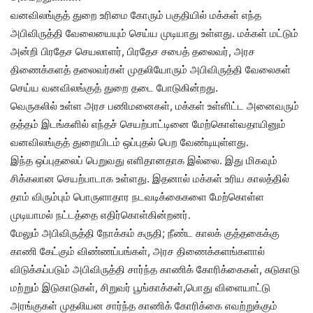
வனவிலங்குத் துறை உரிமை கோரும் பகுதியில் மக்கள் எந்த
அபிவிருத்தி வேலையையும் செய்ய முடியாது உள்ளது. மக்கள் மட்டும்
அன்றி பிரதேச செயலாளர், பிரதேச சபைத் தலைவர், அரச
திணைக்களத் தலைவர்கள் முதலியோரும் அபிவிருத்தி வேலைகள்
செய்ய வனவிலங்குத் துறை தடை போடுகின்றது.
வெருகலில் உள்ள அரச பணிமனைகள், மக்கள் உள்ளிட்ட அனைவரும்
தத்தம் இடங்களில் எந்தச் செயற்பாட்டினை மேற்கொள்வதாயினும்
வனவிலங்குத் துறையிடம் ஒப்புதல் பெற வேண்டியுள்ளது.
இந்த ஒப்புதலைப் பெறுவது எளிதானதாக இல்லை. இது மிகவும்
சிக்கலான செயற்பாடாக உள்ளது. இதனால் மக்கள் உரிய காலத்தில்
தாம் விரும்பும் பொருளாதார நடவடிக்கைகளை மேற்கொள்ள
முடியாமல் நட்டத்தை எதிர்கொள்கின்றனர்.
மேலும் அபிவிருத்தி நோக்கம் கருதி; நீண்ட காலக் குத்தகைக்கு
காணி கேட்கும் விண்ணப்பங்கள், அரச திணைக்களங்களால்
விடுக்கப்படும் அபிவிருத்தி சார்ந்த காணிக் கோரிக்கைகள், சுடுகாடு
மற்றும் இடுகாடுகள், சிறுவர் பூங்காக்கள்,பொது விளையாட்டு
அரங்குகள் முதலியன சார்ந்த காணிக் கோரிக்கை எவற்றுக்கும்