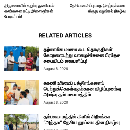
திருமலையில் கறுப்பு துணியால்
தேசிய வாசிப்பு மாத நிகழ்வுக்கான
கண்களை கட்டி இளைஞர்கள்
விருது வழங்கல் நிகழ்வு
போராட்டம்!
RELATED ARTICLES
தற்காலிக மலசல கூட தொகுதிகள்
கோறளைபற்று வாழைச்சேனை பிரதேச
சபையிடம் கையளிப்பு!
August 8, 2026
காணி உரிமைப் பத்திரங்களைப்
பெற்றுக்கொள்வதற்கான விழிப்புணர்வு
அமர்வு தம்பலகாமத்தில்
August 8, 2026
தம்பலகாமத்தில் கிளீன் சிறீலங்கா
“அத்தம” தேசிய தூய்மை தின நிகழ்வு