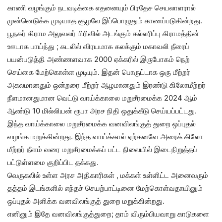
காணி வழங்கும் நடவடிக்கை எதனையும் பிரதேச செயலாளரால்
முன்னெடுக்க முடியாத சூழலே இப்பொழுதும் காணப்படுகின்றது.
பூநகர் கிராம அலுவலர் பிரிவில் அடங்கும் கல்லரிப்பு கிராமத்தின்
ஊடாக பாய்ந்து ; கடலில் விரயமாக கலக்கும் மகாவலி நீரைப்
பயன்படுத்தி அண்ணளவாக 2000 ஏக்கரில் இருபோகம் நெற்
செய்கை மேற்கொள்ள முடியும். இதன் பொருட்டாக ஒரு மீற்றர்
அகலமானதும் ஒன்றரை மீற்றர் ஆழமானதும் இரண்டு கிலோமீற்றர்
நீளமானதுமான வெட்டு வாய்க்காலை மறுசீரமைக்க 2024 ஆம்
ஆண்டு 10 மில்லியன் ரூபா அரச நிதி ஒதுக்கீடு செய்யப்பட்டது.
இந்த வாய்க்காலை மறுசீரமைக்க வனவிலங்குத் துறை ஒப்புதல்
வழங்க மறுக்கின்றது. இந்த வாய்க்கால் ஏற்கனவே அரைக் கிலோ
மீற்றர் நீளம் வரை மறுசீரமைக்கப் பட்ட நிலையில் இடைநிறுத்தப்
பட்டுள்ளமை குறிப்பிட தக்கது.
வெருகலில் உள்ள அரச அதிகாரிகள் , மக்கள் உள்ளிட்ட அனைவரும்
தத்தம் இடங்களில் எந்தச் செயற்பாட்டினை மேற்கொள்வதாயினும்
ஒப்புதல் அளிக்க வனவிலங்குத் துறை மறுக்கின்றது.
எனினும் இதே வனவிலங்குத்துறை; தாம் விரும்பியவாறு காடுகளை