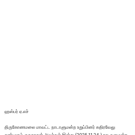
ஹஸ்பர் ஏ.எச்
திருகோணமலை மாவட்ட நாடாளுமன்ற உறுப்பினர் கதிரவேலு
சண்முகம் குகதாசன் அவர்கள் இன்று (2025.11.24 ) நாடாளுமன்ற