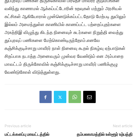
துப்புரவுப் பணிகள் திருக்கோவில் பிரதேச மாவீரர் குடும்பங்கள்
வலிந்து காணாமல் ஆக்கப்பட்டோரின் உறவுகள் மற்றும் அரசியல்
கட்சிகள் ஆகியோரால் முன்னெடுக்கப்பட்டதோடு மேற்படி துயிலும்
இல்லம் அமைந்துள்ள காணியில் காணப்பட்ட பற்றைப்புதர்களை
அகற்றிஇ விழுந்து கிடந்த நினைவுச் சுடர்களை நிறுத்தி வைத்து
துப்புரவுப் பணிகளை மேற்கொண்டிருந்தோம்.எனவே
கஞ்சிக்குடிச்சாறு மாவீரர் நாள் நினைவு கூறல் நிகழ்வு ஏற்பாடுகள்
சிறப்பாக நடாத்த அனைவரும் முன்வர வேண்டும் என அம்பாறை
மாவட்டம் திருக்கோவில் கஞ்சிக்குடிச்சாறு மாவீரர் பணிக்குழு
வேண்டுகோள் விடுத்துள்ளது.
Previous article
Next article
மட்டக்களப்பு மாவட்டத்தில்
தம்பலகாமத்தில் உள்ளூர் உற்பத்தி