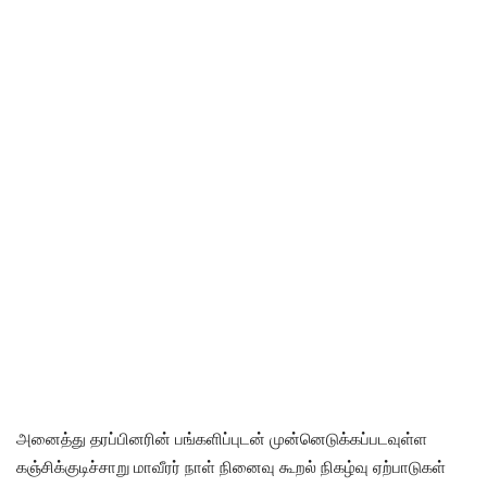
அனைத்து தரப்பினரின் பங்களிப்புடன் முன்னெடுக்கப்படவுள்ள
கஞ்சிக்குடிச்சாறு மாவீரர் நாள் நினைவு கூறல் நிகழ்வு ஏற்பாடுகள்