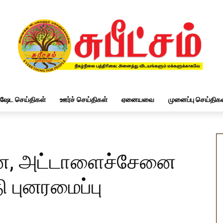
ிஷேட செய்திகள்
ஊர்ச் செய்திகள்
ஏனையவை
முனைப்பு செய்திகள
னை, அட்டாளைச்சேனை
ி புனரமைப்பு