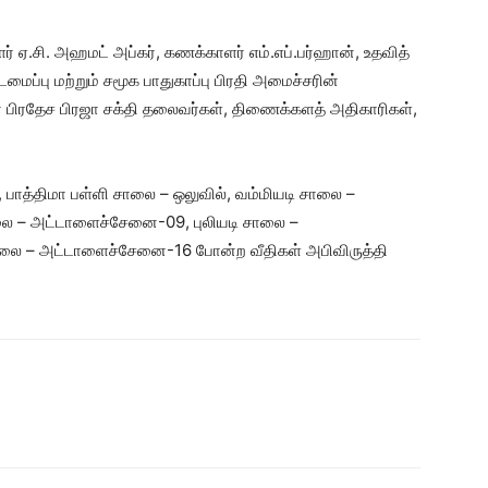
 ஏ.சி. அஹமட் அப்கர், கணக்காளர் எம்.எப்.பர்ஹான், உதவித்
்டமைப்பு மற்றும் சமூக பாதுகாப்பு பிரதி அமைச்சரின்
 பிரதேச பிரஜா சக்தி தலைவர்கள், திணைக்களத் அதிகாரிகள்,
, பாத்திமா பள்ளி சாலை – ஒலுவில், வம்மியடி சாலை –
லை – அட்டாளைச்சேனை-09, புலியடி சாலை –
ாலை – அட்டாளைச்சேனை-16 போன்ற வீதிகள் அபிவிருத்தி