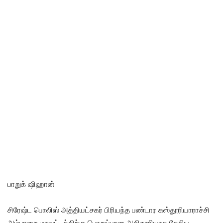
பாறுக் ஷிஹான்
சிரேஷ்ட பொலிஸ் அத்தியட்சகர் பிரியந்த பண்டார கஸ்தூரியாராச்சி
அம்பாறை மாவட்டத்திற்கு பொறுப்பான அதிகாரியாக தேசிய