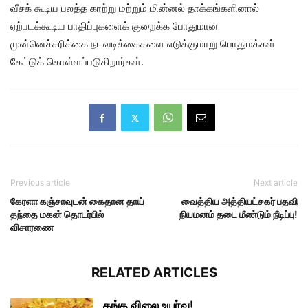
வீசக் கூடிய பலத்த காற்று மற்றும் மின்னல் தாக்கங்களினால்
ஏற்படக்கூடிய பாதிப்புகளைக் குறைக்க போதுமான
முன்னெச்சரிக்கை நடவடிக்கைகளை எடுக்குமாறு பொதுமக்கள்
கேட்டுக் கொள்ளப்படுகிறார்கள்.
Previous article
Next article
கேரளா கஞ்சாவுடன் கைதான தாய்
வைத்திய அத்தியட்சகர் பதவி
தந்தை மகன் தொடர்பில்
நியமனம் தடை மீண்டும் நீடிப்பு!
விசாரணை
RELATED ARTICLES
தங்க விலை உயர்வு!