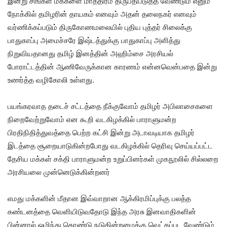
இன்று சிங்கள மக்களை மாத்திரம் திருப்திபடுத்த வேண்டும் எனும்
நோக்கில் தமிழரின் தாயகம் எனவும் அதன் தலைநகர் எனவும்
வர்ணிக்கப்படும் திருகோணமலையில் புதிய புத்தர் சிலைக்கு
பாதுகாப்பு அமைச்சரே இஷ்டத்துக்கு பாதுகாப்பு அளித்து
நிறுவியதானது தமிழ் இனத்தின் அஹிம்சை அரசியல்
போராட்டத்தின் ஆணிவேருக்கான காரணம் என்னவென்பதை இன்று
உணர்த்த வழிகோலி உள்ளது.
பயங்கரவாத தடைச் சட்டத்தை நீக்குவோம் தமிழர் அபிலாசைகளை
நிறைவேற்றுவோம் என கூறி வடகிழக்கில் பாராளுமன்ற
பிரதிநிதித்துவத்தை பெற்ற கட்சி இன்று அடாவடியாக தமிழர்
இடத்தை சூறையாடுகின்றபோது வடகிழக்கில் தெரிவு செய்யப்பட்ட
தேசிய மக்கள் சக்தி பாராளுமன்ற உறுப்பினர்கள் முகநூலில் சில்லறை
அரசியலை முன்னெடுக்கின்றனர்
எமது மக்களின் மீதான இவ்வாறான ஆக்கிரமிப்புக்கு பலத்த
கண்டனத்தை வெளியிடுவதோடு இந்த அரசு இனவாதிகளின்
பின்னால் ஒழிந்து கொண்டு நடுகின்றமைக்கு வெட்கப்பட வேண்டும்