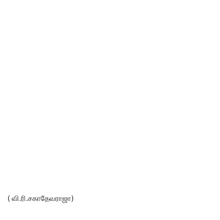
( வி.ரி.சகாதேவராஜா)