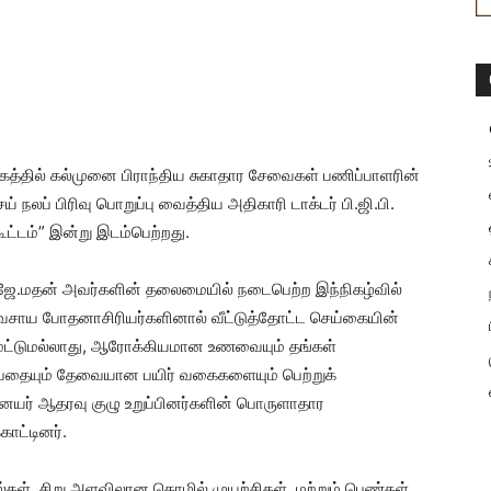
கத்தில் கல்முனை பிராந்திய சுகாதார சேவைகள் பணிப்பாளரின்
ப் பிரிவு பொறுப்பு வைத்திய அதிகாரி டாக்டர் பி.ஜி.பி.
ூட்டம்” இன்று இடம்பெற்றது.
் ஜே.மதன் அவர்களின் தலைமையில் நடைபெற்ற இந்நிகழ்வில்
ிவசாய போதனாசிரியர்களினால் வீட்டுத்தோட்ட செய்கையின்
ு மட்டுமல்லாது, ஆரோக்கியமான உணவையும் தங்கள்
் என்பதையும் தேவையான பயிர் வகைகளையும் பெற்றுக்
யர் ஆதரவு குழு உறுப்பினர்களின் பொருளாதார
காட்டினர்.
்கள், சிறு அளவிலான தொழில் முயற்சிகள், மற்றும் பெண்கள்