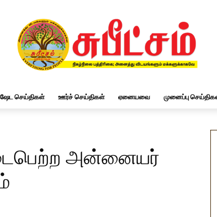
ிஷேட செய்திகள்
ஊர்ச் செய்திகள்
ஏனையவை
முனைப்பு செய்திகள
நடைபெற்ற அன்னையர்
ம்